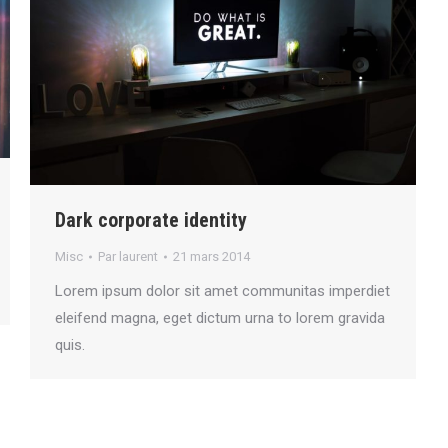
Dark corporate identity
Misc
Par
laurent
21 mars 2014
Lorem ipsum dolor sit amet communitas imperdiet
eleifend magna, eget dictum urna to lorem gravida
quis.