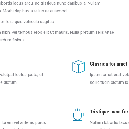
bortis lacus arcu, ac tristique nunc dapibus a. Nullam
m. Morbi dapibus a tellus at euismod.
r felis quis vehicula sagittis.
 nibh, vel tempus eros elit ut mauris. Nulla pretium felis vitae
erdum finibus.
Glavrida for amet
olutpat lectus justo, ut
Ipsum amet erat volu
te dictum.
sollicitudin dictum i
Tristique nunc fo
s lorem vel ante ac purus
Nullam lobortis lacus