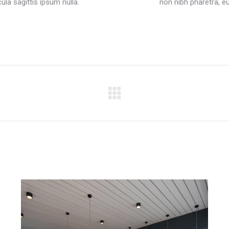
ula sagittis ipsum nulla.
non nibh pharetra, e
Projets
similaires