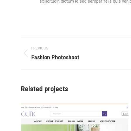
sollicitudin dictum id sed semper felis quis vehic
Navigation
PREVIOUS
de
Fashion Photoshoot
Onglet
précédent
commentaire
Related projects