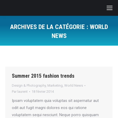
ARCHIVES DE LA CATÉGORIE :
WORLD
NEWS
Vous êtes ici :
Summer 2015 fashion trends
Design & Photography
,
Marketing
,
World News
Par
laurent
18 février 2014
Ipsam voluptatem quia voluptas sit aspernatur aut
odit aut fugit magni dolores eos qui ratione
voluptatem sequi nesciunt. Neque porro quisquam