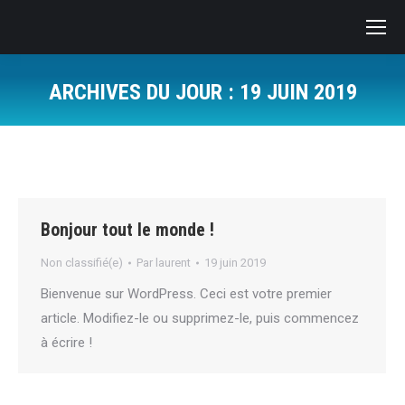
ARCHIVES DU JOUR :
19 JUIN 2019
Vous êtes ici :
Bonjour tout le monde !
Non classifié(e)
Par
laurent
19 juin 2019
Bienvenue sur WordPress. Ceci est votre premier
article. Modifiez-le ou supprimez-le, puis commencez
à écrire !